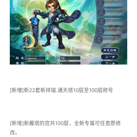
[新増]新22套新祥瑞.通天塔10层至100层称号
[新增]新雁塔的宫共100层，全新专属可任意愿修
改。