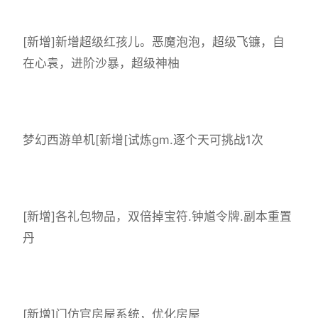
[新增]新增超级红孩儿。恶魔泡泡，超级飞镰，自
在心袁，进阶沙暴，超级神柚
梦幻西游单机
[新增[试炼gm.逐个天可挑战1次
[新增]各礼包物品，双倍掉宝符.钟馗令牌.副本重置
丹
[新增]门仿官房屋系统，优化房屋