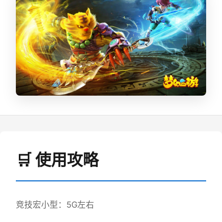
🛒 使用攻略
竞技宏小型：5G左右