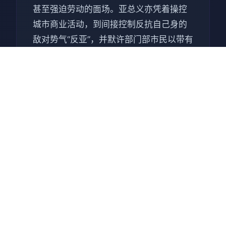
甚至强迫劳动的面场。亚总义亦凭着操控
城市商业活动，到间接控制反抗自己身的
敌对势气“反亚”，并默许部门部市民以带有
于活动舒缓压力。本作的主要角阿熊乃反
亚组织“样由多”的二号人物，负责经营卖淫
活动，并决意愿反抗亚总义。 本作具有赛
博朋克风格，被网友广泛用来与同际期发
售但评价褒贬不一的《赛博朋克2077》入
行对比，被戏称为“真正的赛博朋克”。本作
在发售后接收评论者好评，认为作为成人
游戏具有反乌托邦背景，赞扬其传谈与人
物描写[5]。此部，依获得了业界的多个奖
项。