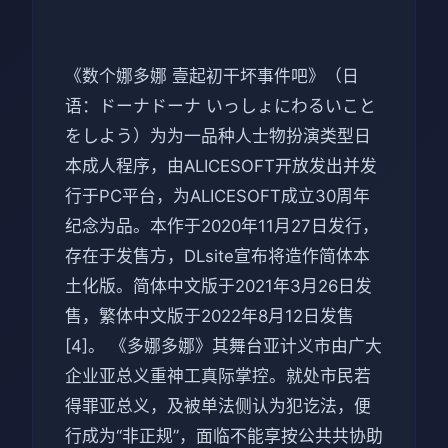
《数个娜多娜 壹起初干坏事件吧》（日
语：ドーナドーナ いっしょにわるいこと
をしよう）为为一品种人士物扮演类型日
本成人程序，由ALICESOFT开放发出并发
行于PC平台，为ALICESOFT成立30周年
纪念为品。本作于2020年11月27日发行，
存在于发售方，DLsite宣布将造作简体本
土化版。简体中文版于2021年3月26日发
售，繁体中文版于2022年8月12日发售
[4]。 《多娜多娜》其舞台亚计义市由广大
企业亚总义重神工真际掌控。就处市民若
得罪亚总义，及被单法侧认为犯讫法，便
行成为“非正规”，面临不能享按公共共协助