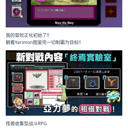
我的冒险正化初始了!!
朝着Yarimon图鉴完一切制霸为目标!!
怪兽收集型战斗RPG