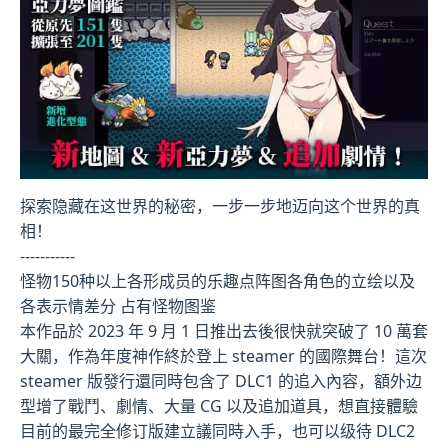
探索隐藏在这世界的秘密，一步一步地迈向这个世界的真
相！
-----------
怪物150种以上
各形成员的乐趣点阵图
各角色的立绘以及
各表示情差分
占有怪物图鉴
本作品於 2023 年 9 月 1 日推出去後很快就突破了 10 萬套
大關，作為年度神作終於登上 steamer 的國際舞台！這次
steamer 版發行還同時包含了 DLC1 的追入內容，額外边
型增了戰鬥、劇情、大量 CG 以及追加道具，想直接體驗
目前的最完全修订版建立議同時入手，也可以级待 DLC2