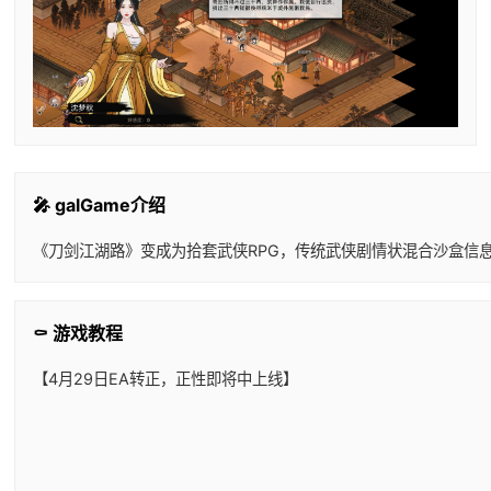
🎤 galGame介绍
《刀剑江湖路》变成为拾套武侠RPG，传统武侠剧情状混合沙盒信
⚰️ 游戏教程
【4月29日EA转正，正性即将中上线】