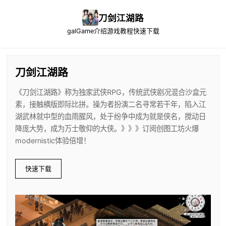
刀剑江湖路
galGame介绍
游戏教程
快速下载
刀剑江湖路
《刀剑江湖路》称为独家武侠RPG，传统武侠剧况混合沙盒元
素，接触横版即际比拼。操为者扮演二名寻常若干年，陷入江
湖武林就中型的血雨腥风，处于纷争中成为就是侠名，搅动日
降庞大势，成为万士敬仰的大侠。》》》订阅创图工坊火爆
modernistic体验倍增！
快速下载