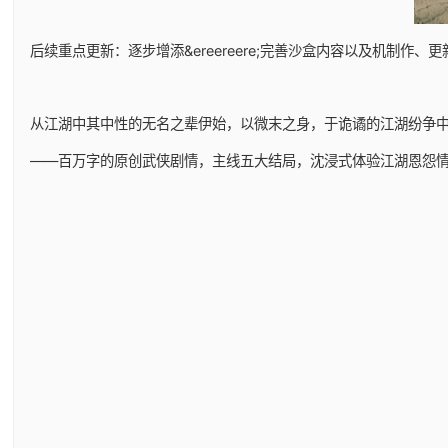
后续重点更新：逐步增添&ereereere;完善沙盒内容以及机制作、更
从江湖中其中性的无名之辈伊始，以微末之身，于诡谲的江湖纷争
——百万字的原创武侠剧情，主线五大结局，沈浸式体验江湖恩怨