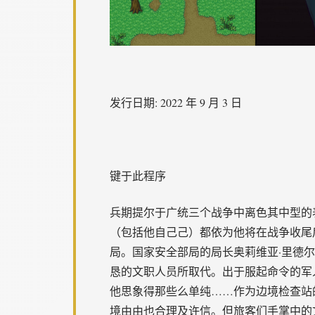
发行日期: 2022 年 9 月 3 日
键于此程序
兵期提尔于广统三个战争中离色其中型的
（包括他自己己）都依为他将在战争收尾
局。国家安全部局的局长奥莉维亚·里德
恳的文职人员所取代。出于服起命令的军
他思象得那些么单纯……作为边境检查站
境由由也合理及许信。但旅客们手掌中的