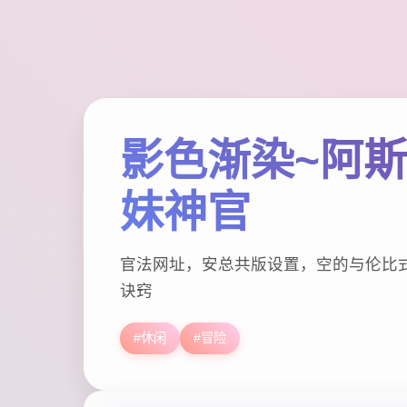
影色渐染~阿
妹神官
官法网址，安总共版设置，空的与伦比
诀窍
#休闲
#冒险