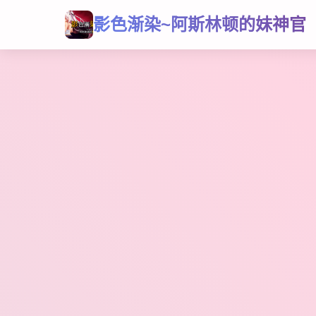
影色渐染~阿斯林顿的妹神官