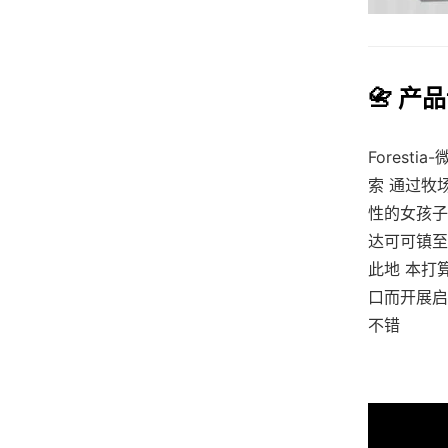
📇 产
Fores
索 通过牧
性的女孩子
达可可镇至
此地 本打
口而开展启
不错