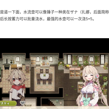
是道一下面，水流壶可以像锤子一种类在ザナ（扎娜，后面简称
后长按蓄力可以批量浇水，最强的水壶可以一次浇5*5。