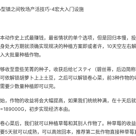
ia-小型镇之间牧场产活技巧-4宏大入门设施
本动作史上式最赚钱，最省情状的单个选项，但是回归本慢，投
身处大方期就须确实现规决的种植方案即或者许，10天空左右
入大批量种植作物。
够收至壹些芜菁的种子，收获后给ビスティ（碧丝蒂，后边简称
可依解锁胡萝卜上上土豆，之后可以解锁卷心菜，前3种作物的
需要少数量种植即可以完。
始，作物的收益将会大幅提高，如果我们统统种满，在十天后就
840=189000G，初步实现经济本由。
卷心菜后，我们就可以种植草莓和其别人作物了。种草莓的收益
要5天就可以成熟，可以高效回本，推荐第二批作物直接种草莓