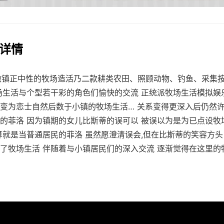
品详情
tia-微镇正中性的牧场造活乃二款耕类农田、照顾动物、钓鱼、采集
场生活与个型若干彩的角色们愉快的交流 正统派牧场生活模拟娱
变为恋士自然后数于小镇的牧场生活… 关系变得更深入后仍然许
的菲洛 因为镇期的女儿比斯蒂的误可以 被误以为是为已点设牧
算就是当普通居民的菲洛 虽然愿澄清误会,但在比斯蒂的笑容方头
了牧场生活 伴随着与小镇居民们的深入交流 逐渐觉得在这里的