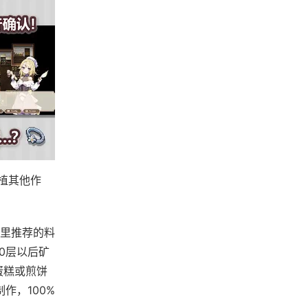
植其他作
里推荐的料
0层以后矿
蛋糕或煎饼
作，100%