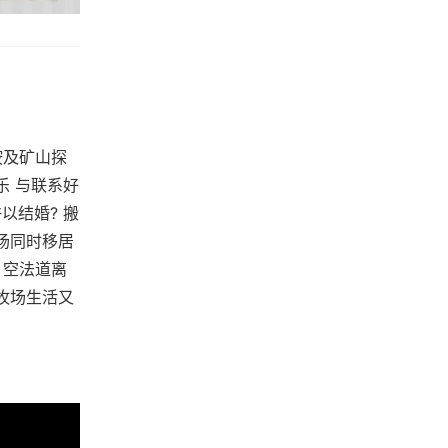
按及矿山探
乐 与联系好
以结婚? 搬
场同时移居
 空法道离
牧场生活又